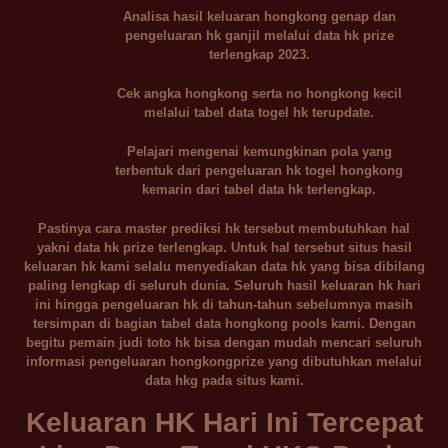
Analisa hasil keluaran hongkong genap dan
pengeluaran hk ganjil melalui data hk prize
terlengkap 2023.
Cek angka hongkong serta no hongkong kecil
melalui tabel data togel hk terupdate.
Pelajari mengenai kemungkinan pola yang
terbentuk dari pengeluaran hk togel hongkong
kemarin dari tabel data hk terlengkap.
Pastinya cara master prediksi hk tersebut membutuhkan hal
yakni data hk prize terlengkap. Untuk hal tersebut situs hasil
keluaran hk kami selalu menyediakan data hk yang bisa dibilang
paling lengkap di seluruh dunia. Seluruh hasil keluaran hk hari
ini hingga pengeluaran hk di tahun-tahun sebelumnya masih
tersimpan di bagian tabel data hongkong pools kami. Dengan
begitu pemain judi toto hk bisa dengan mudah mencari seluruh
informasi pengeluaran hongkongprize yang dibutuhkan melalui
data hkg pada situs kami.
Keluaran HK Hari Ini Tercepat