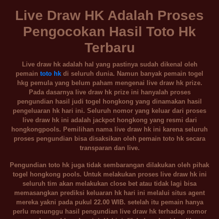
Live Draw HK Adalah Proses
Pengocokan Hasil Toto Hk
Terbaru
Live draw hk adalah hal yang pastinya sudah dikenal oleh
pemain
toto hk
di seluruh dunia. Namun banyak pemain togel
hkg pemula yang belum paham mengenai live draw hk prize.
Pada dasarnya live draw hk prize ini hanyalah proses
pengundian hasil judi togel hongkong yang dinamakan hasil
pengeluaran hk hari ini. Seluruh nomor yang keluar dari proses
live draw hk ini adalah jackpot hongkong yang resmi dari
hongkongpools. Pemilihan nama live draw hk ini karena seluruh
proses pengundian bisa disaksikan oleh pemain toto hk secara
transparan dan live.
Pengundian toto hk juga tidak sembarangan dilakukan oleh pihak
togel hongkong pools. Untuk melakukan proses live draw hk ini
seluruh tim akan melakukan close bet atau tidak lagi bisa
memasangkan prediksi keluaran hk hari ini melalui situs agent
mereka yakni pada pukul 22.00 WIB. setelah itu pemain hanya
perlu menunggu hasil pengundian live draw hk terhadap nomor