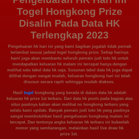
Togel Hongkong Prize
Disalin Pada Data HK
Terlengkap 2023
Pengeluaran
hk hari ini
yang kami bagikan jugalah tidak pernah
terlambat sesuai jadwal togel hongkong prize. Setiap harinya
kami juga akan membantu seluruh pemain judi toto hk untuk
mendapatkan keluaran hk malam ini tercepat hanya dengan
melihat satu tabel data hk saja. Susunan tabel data hk juga dapat
dilihat dengan sangat mudah, keluaran hongkong hari ini telah
disusun secara rapih sehingga mudah diakses.
Hasil
togel
hongkong yang berada di dalam data hk adalah
keluaran hk prize 1st terbaru. Dari data hk pools pada bagian atas
situs pastinya kalian akan melihat no hongkong terbaru yang
selalu kami update. Banyak pemain judi toto hk yang pastinya
sangat membutuhkan hasil pengeluaran hongkong malam ini
tercepat. Dan tentunya angka keluaran hk terbaru ini bukanlah
nomor yang sembarangan, melainkan hasil live draw
hk
prize
1st.