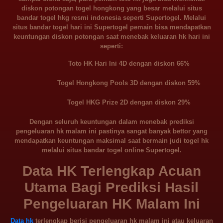
diskon potongan togel hongkong yang besar melalui situs
bandar togel hkg resmi indonesia seperti Supertogel. Melalui
situs bandar togel hari ini Supertogel pemain bisa mendapatkan
keuntungan diskon potongan saat menebak keluaran hk hari ini
seperti:
Toto HK Hari Ini 4D dengan diskon 66%
Togel Hongkong Pools 3D dengan diskon 59%
Togel HKG Prize 2D dengan diskon 29%
Dengan seluruh keuntungan dalam menebak prediksi
pengeluaran hk malam ini pastinya sangat banyak bettor yang
mendapatkan keuntungan maksimal saat bermain judi togel hk
melalui situs bandar togel online Supertogel.
Data HK Terlengkap Acuan
Utama Bagi Prediksi Hasil
Pengeluaran HK Malam Ini
Data hk
terlengkap berisi pengeluaran hk malam ini atau keluaran