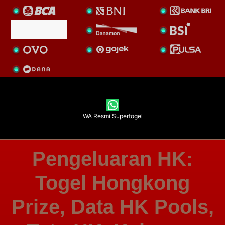
WA Resmi Supertogel
Pengeluaran HK:
Togel Hongkong
Prize, Data HK Pools,