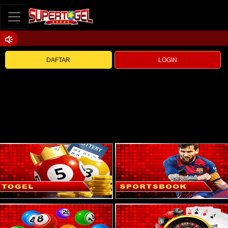
DAFTAR
LOGIN