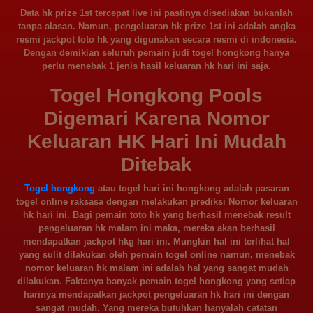
Data hk prize 1st tercepat live ini pastinya disediakan bukanlah
tanpa alasan. Namun, pengeluaran hk prize 1st ini adalah angka
resmi jackpot toto hk yang digunakan secara resmi di indonesia.
Dengan demikian seluruh pemain judi togel hongkong hanya
perlu menebak 1 jenis hasil keluaran hk hari ini saja.
Togel Hongkong Pools
Digemari Karena Nomor
Keluaran HK Hari Ini Mudah
Ditebak
Togel hongkong
atau togel hari ini hongkong adalah pasaran
togel online raksasa dengan melakukan prediksi Nomor keluaran
hk hari ini. Bagi pemain toto hk yang berhasil menebak result
pengeluaran hk malam ini maka, mereka akan berhasil
mendapatkan jackpot hkg hari ini. Mungkin hal ini terlihat hal
yang sulit dilakukan oleh pemain togel online namun, menebak
nomor keluaran hk malam ini adalah hal yang sangat mudah
dilakukan. Faktanya banyak pemain togel hongkong yang setiap
harinya mendapatkan jackpot pengeluaran hk hari ini dengan
sangat mudah. Yang mereka butuhkan hanyalah catatan