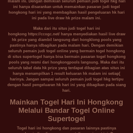
malam ini. Dengan demikian seluruh pemain judi
togel hkg
hari
ini hanya disarankan untuk memainkan pasaran judi togel
hongkong hari ini yang membagikan hasil pengeluaran hk hari
ini pada live draw hk prize malam ini.
Maka dari itu situs judi togel hari ini
hongkong https://ccogc.net/ hanya menyediakan hasil live draw
hk prize yang diambil langsung dari hongklong pools yang
pastinya hanya idbagikan pada malam hari. Dengan demikian
seluruh pemain judi togel online yang bermain togel hongkong
di situs supertogel hanya bisa bermain pasaran togel hongkong
pools yang resmi dari hongkongpools langsung. Maka dari itu
seluruh tabel data hk prize yang terdapat dibagian atas situs ini
hanya menampilkan 1 result keluaran hk malam ini setiap[
harinya. Jangan sampai seluruh pemain judi togel hkg tertipu
dengan hasil pengeluaran hk hari ini yang dibagikan pada siang
hari.
Mainkan Togel Hari Ini Hongkong
Melalui Bandar Togel Online
Supertogel
Togel hari ini
hongkong dan pasaran lainnya pastinya