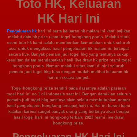
Toto HK, Keluaran
HK Hari Ini
Pengeluaran hk
hari ini serta keluaran hk malam ini kami sajikan
melalui data hk prize resmi togel hongkong pools. Melalui situs
resmi toto hk kami selalu memberikan kemudahan untuk seluruh
user untuk mengakses hasil pengeluaran hk malam ini tercepat
secara live. Banyak pemain judi togel hkg yang tentunya cukup
kesulitan dalam mendapatkan hasil live draw hk prize resmi togel
hongkong pools. Namun melalui situs kami di sini seluruh
pemain judi togel hkg bisa dengan mudah melihat keluaran hk
hari ini secara simpel.
Togel hongkong prize sendiri pada dasarnya adalah pasaran
togel hari ini no 1 di indonesia saat ini. Dengan demikian seluruh
pemain judi togel hkg pastinya akan selalu membutuhkan nomor
hasil pengeluaran hongkong tercepat hari ini. Hal ini berani kami
katakan karena sangat banyak orang yang bertanya akan berapa
hasil togel hari ini hongkong terbaru 2023 resmi live draw
hongkong prize.
Pengeluaran HK Hari Ini